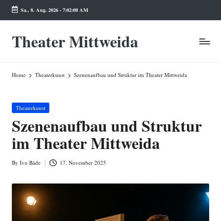
Sa., 8. Aug. 2026
-
7:02:09 AM
Skip
to
Theater Mittweida
content
Home
Theaterkunst
Szenenaufbau und Struktur im Theater Mittweida
Posted
Theaterkunst
in
Szenenaufbau und Struktur
im Theater Mittweida
By
Ivo Bäde
17. November 2025
Posted
by